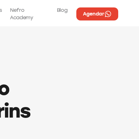
s
Nefro
Blog
Agendar
Academy
o
rins