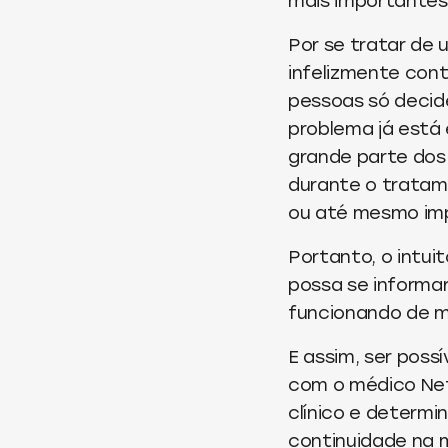
mais importantes
Por se tratar de
infelizmente cont
pessoas só decid
problema já está 
grande parte dos
durante o trata
ou até mesmo impo
Portanto, o intui
possa se informar
funcionando de m
E assim, ser poss
com o médico Nefr
clínico e determi
continuidade na 