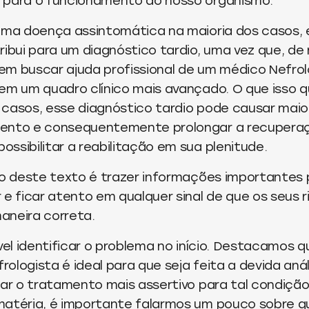
 para o funcionamento do nosso organismo.
 uma doença assintomática na maioria dos casos, 
ribui para um diagnóstico tardio, uma vez que, de 
em buscar ajuda profissional de um médico Nefro
em um quadro clínico mais avançado. O que isso q
 casos, esse diagnóstico tardio pode causar mai
mento e consequentemente prolongar a recupera
ssibilitar a reabilitação em sua plenitude.
to deste texto é trazer informações importantes p
 e ficar atento em qualquer sinal de que os seus 
aneira correta.
ível identificar o problema no início. Destacamos 
ologista é ideal para que seja feita a devida aná
nar o tratamento mais assertivo para tal condiçã
matéria, é importante falarmos um pouco sobre q