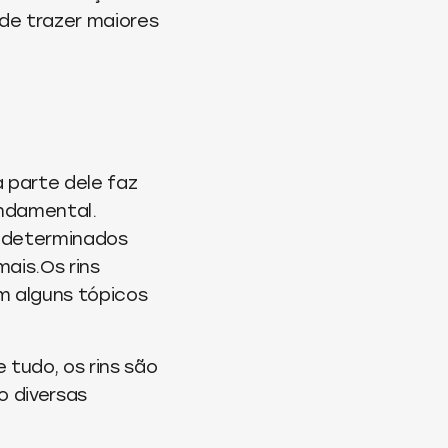
de trazer maiores
 parte dele faz
undamental.
 determinados
ais.Os rins
m alguns tópicos
 tudo, os rins são
o diversas