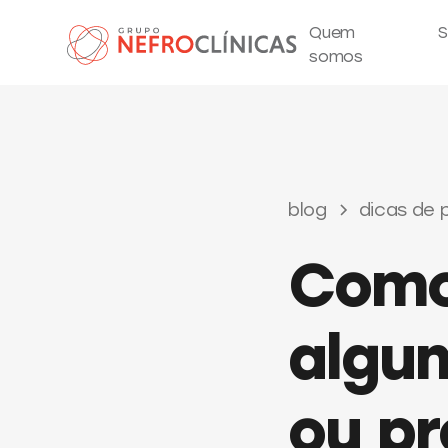
Quem
S
somos
blog
dicas de 
Como
algu
ou pr