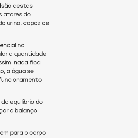
ulsão destas
s atores do
a urina, capaz de
ncial na
ular a quantidade
ssim, nada fica
o, a água se
o funcionamento
do equilíbrio do
nçar o balanço
gem para o corpo