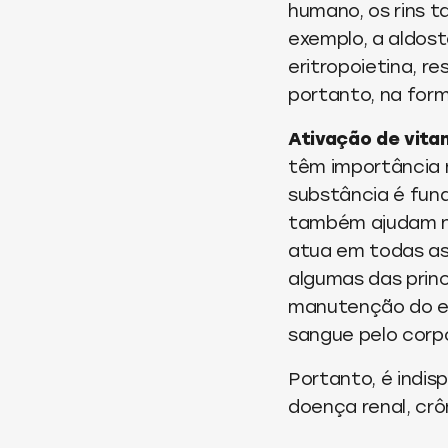
humano, os rins 
exemplo, a aldoste
eritropoietina, r
portanto, na for
Ativação de vita
têm importância 
substância é fun
também ajudam n
atua em todas as 
algumas das princ
manutenção do eq
sangue pelo corpo
Portanto, é indi
doença renal, cr