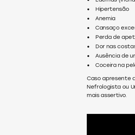
Hipertensão
Anemia
Cansaço exce
Perda de apet
Dor nas costas
Ausência de ur
Coceira na pel
Caso apresente 
Nefrologista ou U
mais assertivo.