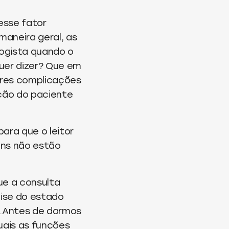
esse fator
maneira geral, as
logista quando o
uer dizer? Que em
ores complicações
ção do paciente
ara que o leitor
rins não estão
que a consulta
lise do estado
o.Antes de darmos
uais as funções