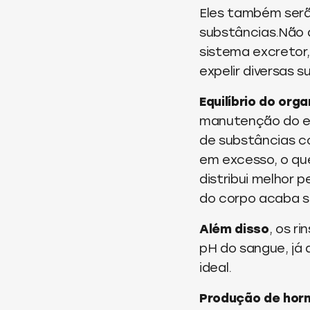
Eles também serão
substâncias.Não à
sistema excretor
expelir diversas 
Equilíbrio do org
manutenção do equ
de substâncias co
em excesso, o que
distribui melhor
do corpo acaba s
Além disso
, os r
pH do sangue, já 
ideal.
Produção de hor