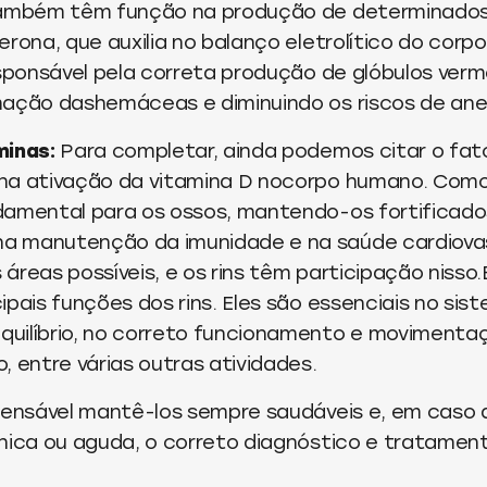
também têm função na produção de determinados
rona, que auxilia no balanço eletrolítico do corpo
esponsável pela correta produção de glóbulos verme
mação dashemáceas e diminuindo os riscos de ane
minas:
Para completar, ainda podemos citar o fato
na ativação da vitamina D nocorpo humano. Como
damental para os ossos, mantendo-os fortificados
a manutenção da imunidade e na saúde cardiova
áreas possíveis, e os rins têm participação nisso
ipais funções dos rins. Eles são essenciais no sis
uilíbrio, no correto funcionamento e movimenta
, entre várias outras atividades.
spensável mantê-los sempre saudáveis e, em caso
ônica ou aguda, o correto diagnóstico e tratamen