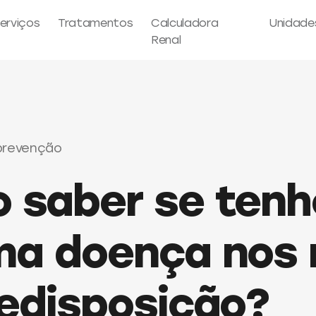
erviços
Tratamentos
Calculadora
Unidade
Renal
prevenção
 saber se tenh
ma doença nos 
edisposição?