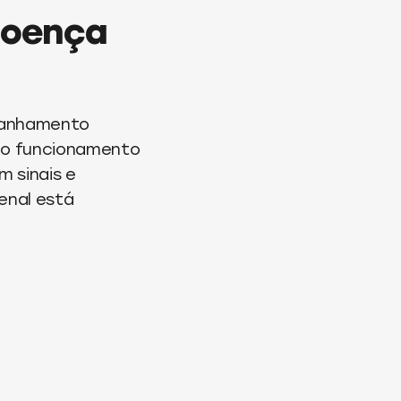
doença
panhamento
e o funcionamento
m sinais e
enal está