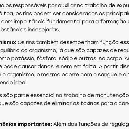
 os responsáveis por auxiliar no trabalho de exp
 toa, os rins podem ser considerados os principai
, com importância fundamental para a formação d
substâncias indesejadas.
anismo:
Os rins também desempenham função esse
ilíbrio do organismo, já que são capazes de reg
mo potássio, fósforo, sódio e outras, no corpo. A
 pode causar danos, e nem em falta. A partir diss
 pelo organismo, o mesmo ocorre com o sangue e 
endo ideal.
ins são parte essencial no trabalho de manutenção 
que são capazes de eliminar as toxinas para alca
mônios importantes:
Além das funções de regula