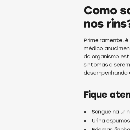
Como sa
nos rins
Primeiramente, 
médico anualment
do organismo está
sintomas a serem
desempenhando c
Fique aten
Sangue na urin
Urina espumo
Edemas (incha