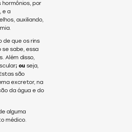
 hormônios, por
, e a
lhos, auxiliando,
mia.
 de que os rins
 se sabe, essa
. Além disso,
scular
; ou
seja,
.Estas são
tema excretor, na
ção da água e do
 de alguma
to médico.