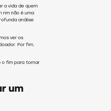
ar a vida de quem
m rim não é uma
rofunda análise
mos ver os
doador. Por fim,
é o fim para tomar
ar um