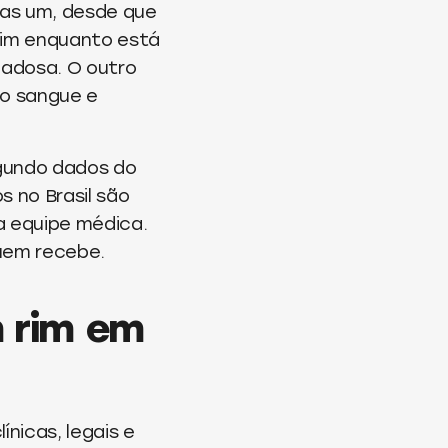
enas um, desde que
rim enquanto está
dadosa. O outro
 o sangue e
gundo dados do
s no Brasil são
a equipe médica.
uem recebe.
m rim em
nicas, legais e