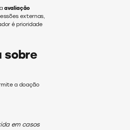
ma
avaliação
pressões externas,
dor é prioridade
a sobre
ermite a doação
tida em casos