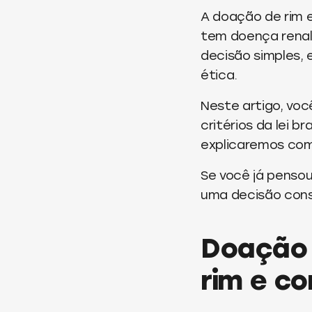
A doação de rim e
tem doença renal
decisão simples, 
ética.
Neste artigo, voc
critérios da lei b
explicaremos como
Se você já pensou
uma decisão cons
Doação 
rim e co