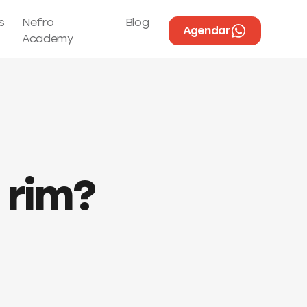
s
Nefro
Blog
Agendar
Academy
 rim?