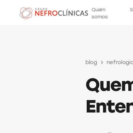
Quem
S
somos
blog
nefrologi
Quem
Enten