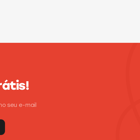
átis!
no seu e-mail