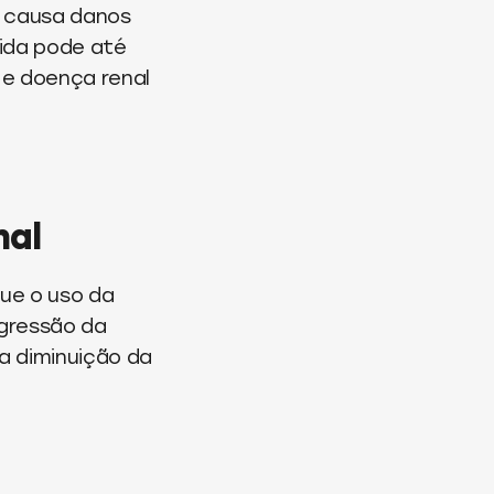
o causa danos
tida pode até
 e doença renal
nal
ue o uso da
ogressão da
 a diminuição da