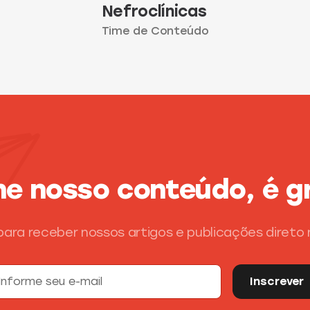
Nefroclínicas
Time de Conteúdo
ne nosso conteúdo, é gr
para receber nossos artigos e publicações direto 