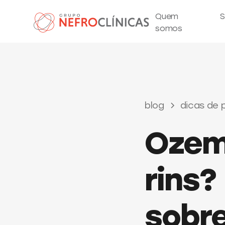
Quem
S
somos
blog
dicas de 
Ozemp
rins?
sobr