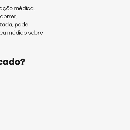
tação médica.
correr,
atada, pode
seu médico sobre
icado?