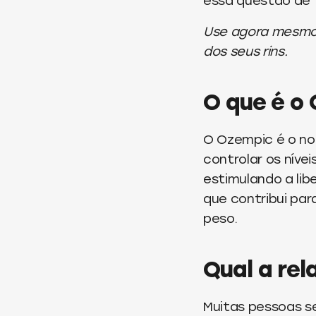
essa questão de f
Use agora mesmo
dos seus rins.
O que é o
O Ozempic é o n
controlar os nív
estimulando a lib
que contribui pa
peso.
Qual a rel
Muitas pessoas s