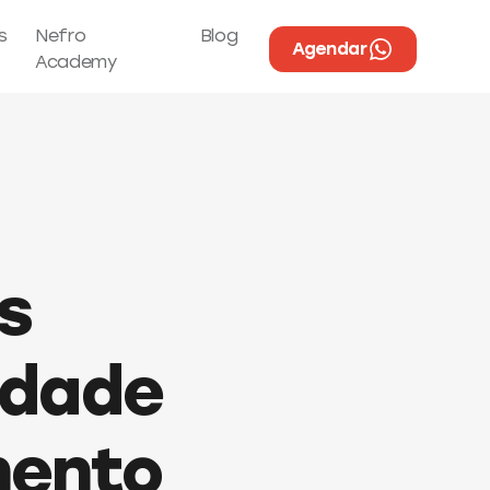
s
Nefro
Blog
Agendar
Academy
s
rdade
mento