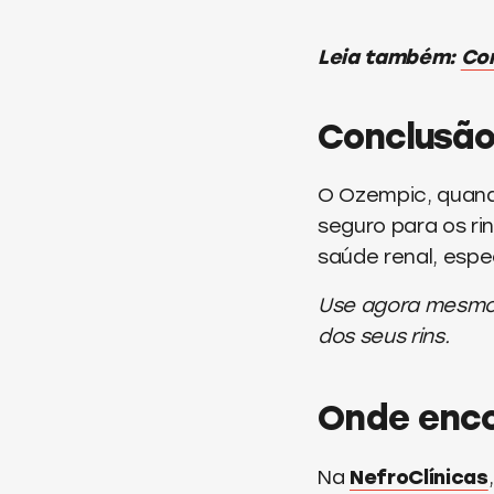
Leia também:
Com
Conclusã
O Ozempic, quand
seguro para os ri
saúde renal, esp
Use agora mesmo
dos seus rins.
Onde enco
Na
NefroClínicas