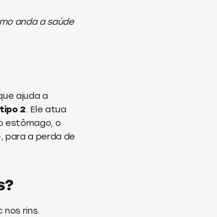
mo anda a saúde
ue ajuda a
tipo 2
. Ele atua
do estômago, o
, para a perda de
s?
nos rins.