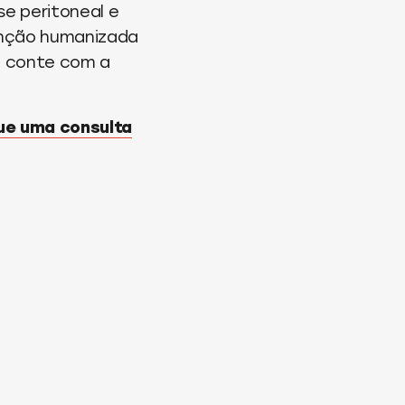
se peritoneal e
enção humanizada
 — conte com a
que uma consulta