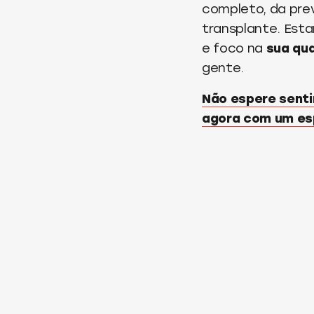
completo, da prev
transplante. Est
e foco na
sua qua
gente.
Não espere senti
agora com um esp