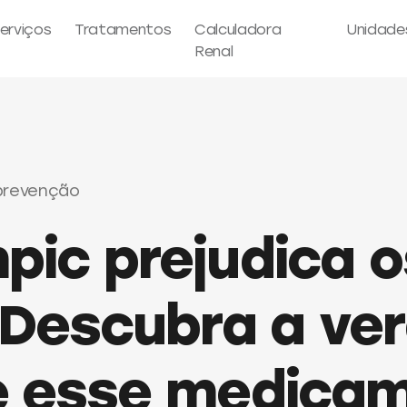
erviços
Tratamentos
Calculadora
Unidade
Renal
prevenção
ic prejudica o
 Descubra a ve
e esse medica