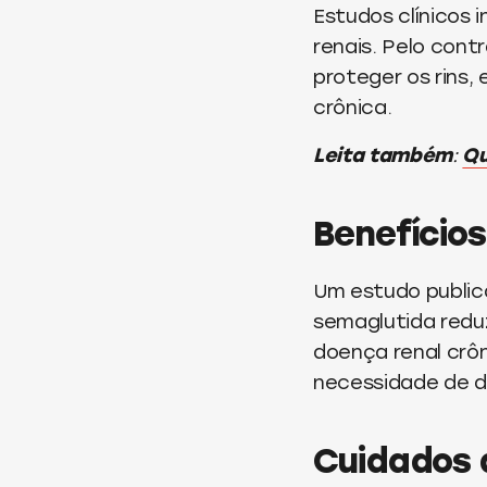
Estudos clínicos
renais. Pelo cont
proteger os rins
crônica.
Leita também
:
Qu
Benefício
Um estudo publi
semaglutida redu
doença renal crôn
necessidade de di
Cuidados a