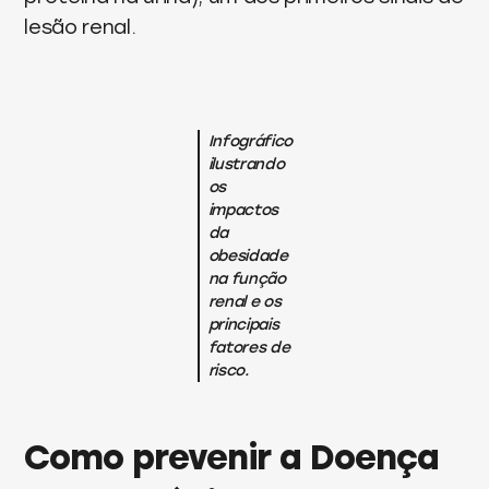
lesão renal.
Infográfico
ilustrando
os
impactos
da
obesidade
na função
renal e os
principais
fatores de
risco.
Como prevenir a Doença